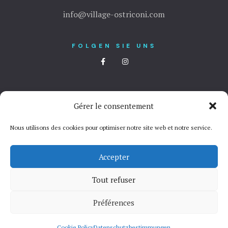
info@village-ostriconi.com
FOLGEN SIE UNS
Gérer le consentement
Rechtliche Informationen
–
Datenschutzbestimmungen
Referenzierung Google von Absolute Référencement
Nous utilisons des cookies pour optimiser notre site web et notre service.
Accepter
Copyright © 2021. Alle Rechte vorbehalten
Tout refuser
Préférences
Cookie Policy
Datenschutzbestimmungen