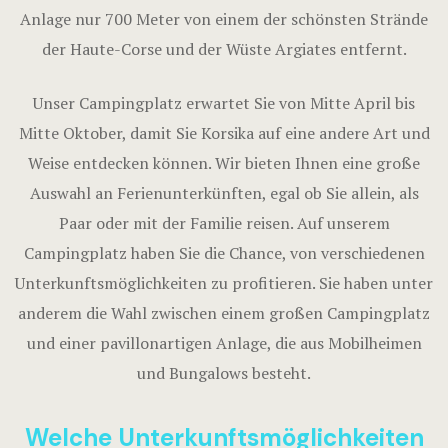
Anlage nur 700 Meter von einem der schönsten Strände
Zimmer für
der Haute-Corse und der Wüste Argiates entfernt.
Zimmer für
Unser Campingplatz erwartet Sie von Mitte April bis
Villen
Mitte Oktober, damit Sie Korsika auf eine andere Art und
Weise entdecken können. Wir bieten Ihnen eine große
Villa Annon
Auswahl an Ferienunterkünften, egal ob Sie allein, als
Paar oder mit der Familie reisen. Auf unserem
Villa Félici
Campingplatz haben Sie die Chance, von verschiedenen
Porto- Vecc
Unterkunftsmöglichkeiten zu profitieren. Sie haben unter
Aufenthalt 
anderem die Wahl zwischen einem großen Campingplatz
l’Ostriconi
und einer pavillonartigen Anlage, die aus Mobilheimen
und Bungalows besteht.
AUSRÜSTU
DIENSTLE
Welche Unterkunftsmöglichkeiten