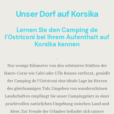
Mobilheim 
Unser Dorf auf Korsika
Mobilheim
Lernen Sie den Camping de
NICHT KLA
Buchen Mobi
l’Ostriconi bei Ihrem Aufenthalt auf
UNTERKÜN
Korsika kennen
Buchen Bun
Bungalows, 
Studios nich
.
Campingpla
Nur wenige Kilometer von den schönsten Städten der
Studios, di
Haute-Corse wie Calvi oder L’Île Rousse entfernt, genießt
angrenzen
der Camping de l’Ostriconi eine ideale Lage im Herzen
des gleichnamigen Tals. Umgeben von wunderschönen
3-Zimmer-B
Landschaften empfängt Sie unser Campingplatz in einer
Zimmer, die
prachtvollen natürlichen Umgebung zwischen Land und
angrenzen
Meer. Zur Freude der Urlauber befindet sich unsere