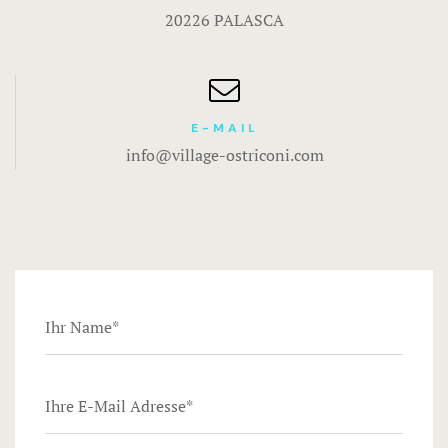
20226 PALASCA
Zimmer für
Zimmer für
Villen
E-MAIL
info@village-ostriconi.com
Villa Annon
Villa Félici
Porto- Vecc
Aufenthalt 
l’Ostriconi
AUSRÜSTU
DIENSTLE