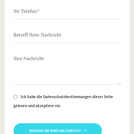
FOTOGALE
KONTAKT
BUCHEN MO
Ich habe die Datenschutzbestimmungen dieser Seite
BUCHEN B
ZIMMER, S
gelesen und akzeptiere sie.
KLASSIFIZ
SENDEN SIE IHRE NACHRICHT