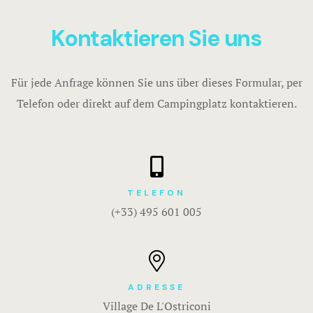
Mobilheim 
Kontaktieren Sie uns
Mobilheim
Für jede Anfrage können Sie uns über dieses Formular, per
NICHT KLA
Buchen Mob
Telefon oder direkt auf dem Campingplatz kontaktieren.
UNTERKÜN
Buchen Bun
Bungalows, 
Studios nich
Campingpla
Studios, di
TELEFON
(+33) 495 601 005
angrenzen
3-Zimmer-B
Zimmer, die
ADRESSE
angrenzen
Village De L'Ostriconi