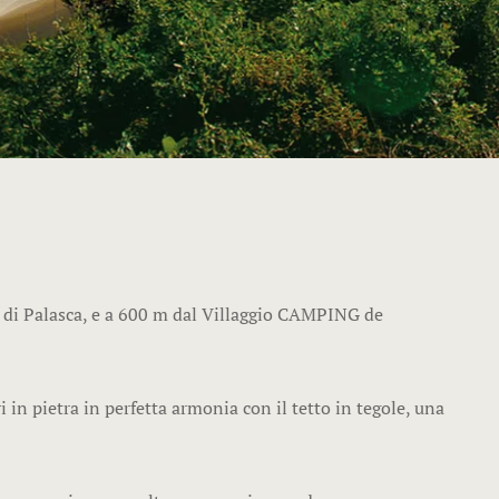
Casa mobile
Casa mobil
ALLOGGIO
Bungalow vi
studi adiac
Bungalow 3
ne di Palasca, e a 600 m dal Villaggio CAMPING de
Camere vici
i in pietra in perfetta armonia con il tetto in tegole, una
Camera per 
Camera per 