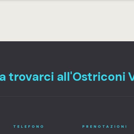
a trovarci all'Ostriconi 
TELEFONO
PRENOTAZIONI