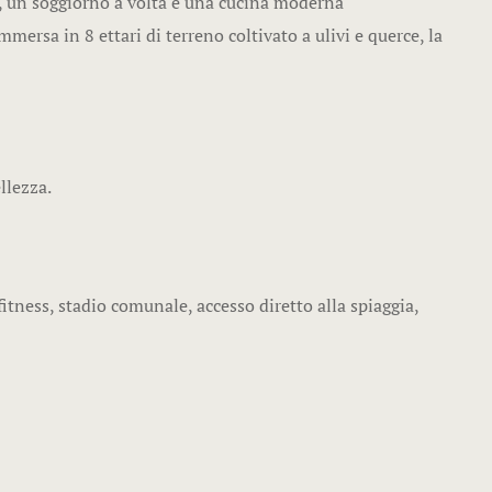
, un soggiorno a volta e una cucina moderna
Villa
mersa in 8 ettari di terreno coltivato a ulivi e querce, la
Villa Annon
Villa Félici
Porto- Vecch
llezza.
Soggiorno a
l’Ostriconi
EQUIPAGG
 fitness, stadio comunale, accesso diretto alla spiaggia,
SERVIZI
GALLERIA
CONTATTA