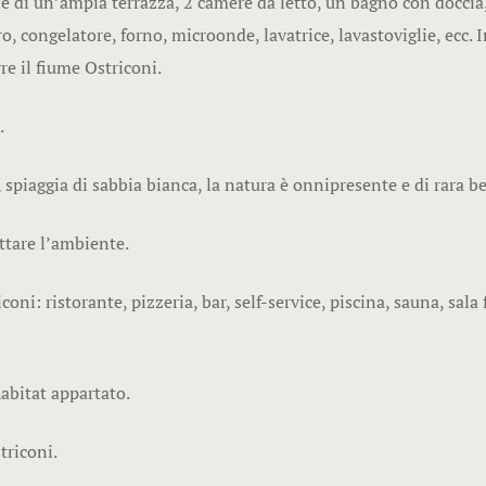
 di un’ampia terrazza, 2 camere da letto, un bagno con doccia
, congelatore, forno, microonde, lavatrice, lavastoviglie, ecc. Im
re il fiume Ostriconi.
.
 spiaggia di sabbia bianca, la natura è onnipresente e di rara be
ettare l’ambiente.
coni: ristorante, pizzeria, bar, self-service, piscina, sauna, sala
habitat appartato.
triconi.