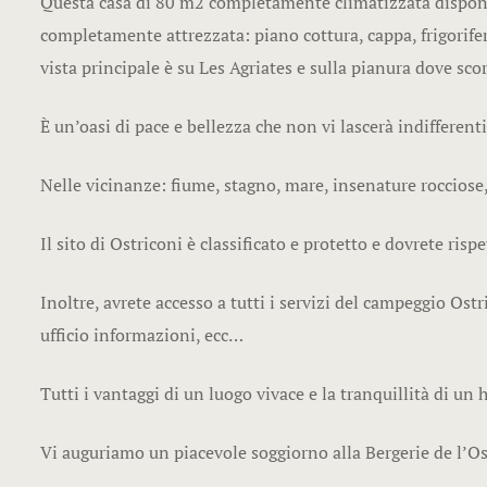
Questa casa di 80 m2 completamente climatizzata dispone
completamente attrezzata: piano cottura, cappa, frigorifero
vista principale è su Les Agriates e sulla pianura dove scor
È un’oasi di pace e bellezza che non vi lascerà indifferenti
Nelle vicinanze: fiume, stagno, mare, insenature rocciose,
Il sito di Ostriconi è classificato e protetto e dovrete risp
Inoltre, avrete accesso a tutti i servizi del campeggio Ostri
ufficio informazioni, ecc…
Tutti i vantaggi di un luogo vivace e la tranquillità di un 
Vi auguriamo un piacevole soggiorno alla Bergerie de l’Os