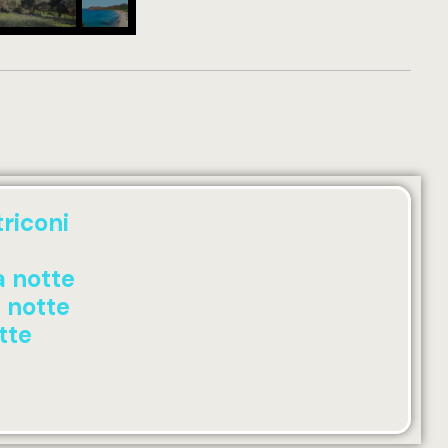
triconi
a notte
 notte
tte