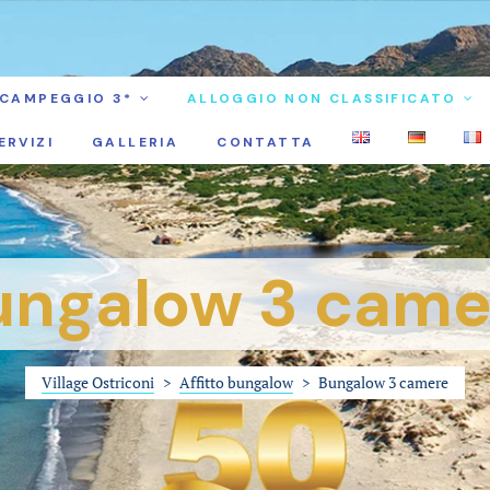
CAMPEGGIO 3*
ALLOGGIO NON CLASSIFICATO
ERVIZI
GALLERIA
CONTATTA
ungalow 3 came
Village Ostriconi
>
Affitto bungalow
>
Bungalow 3 camere