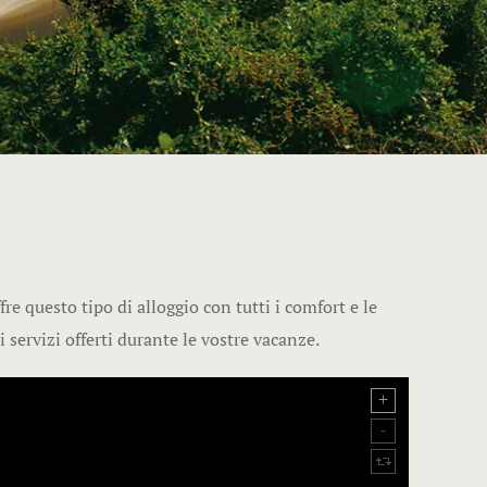
Casa mobile
Casa mobil
ALLOGGIO
Bungalow vi
studi adiac
Bungalow 3
e questo tipo di alloggio con tutti i comfort e le
 servizi offerti durante le vostre vacanze.
Camere vici
Camera per 
Camera per 