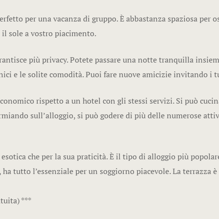
erfetto per una vacanza di gruppo. È abbastanza spaziosa per o
 il sole a vostro piacimento.
tisce più privacy. Potete passare una notte tranquilla insiem
gienici e le solite comodità. Puoi fare nuove amicizie invitando i 
nomico rispetto a un hotel con gli stessi servizi. Si può cucina
rmiando sull’alloggio, si può godere di più delle numerose attivi
sotica che per la sua praticità. È il tipo di alloggio più popola
a tutto l’essenziale per un soggiorno piacevole. La terrazza è
uita) ***