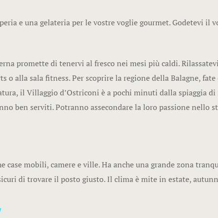
peria e una gelateria per le vostre voglie gourmet. Godetevi il v
erna promette di tenervi al fresco nei mesi più caldi. Rilassate
 o alla sala fitness. Per scoprire la regione della Balagne, fate 
tura, il Villaggio d’Ostriconi è a pochi minuti dalla spiaggia di
ranno ben serviti. Potranno assecondare la loro passione nello s
che case mobili, camere e ville. Ha anche una grande zona tranqu
curi di trovare il posto giusto. Il clima è mite in estate, autun
w