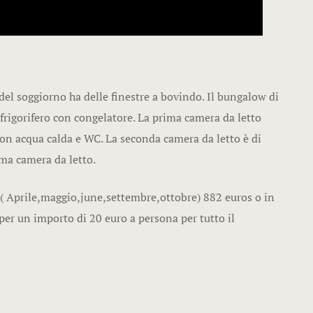
l soggiorno ha delle finestre a bovindo. Il bungalow di
 frigorifero con congelatore. La prima camera da letto
con acqua calda e WC. La seconda camera da letto è di
ima camera da letto.
e ( Aprile,maggio,june,settembre,ottobre) 882 euros o in
 per un importo di 20 euro a persona per tutto il