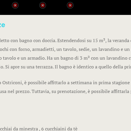
ze
tto con bagno con doccia. Estendendosi su 15 m², la veranda de
uochi con forno, armadietti, un tavolo, sedie, un lavandino e un
olo tavolo e un armadio. Ha un bagno di 3 m² con un lavandino 
. Si apre su una terrazza. Il bagno è identico a quello della pr
o Ostriconi, è possibile affittarlo a settimana in prima stagion
sa nel prezzo. Tuttavia, su prenotazione, è possibile affittarla
cucchiai da minestra , 6 cucchiaini da tè