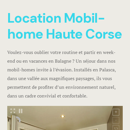
tente sur to
Location Mobil-
Mobil-home
home Haute Corse
Mobil-hom
Réserver Mo
Réserver Mo
HÉBERGEM
Réserver Bu
Réserver Bu
Voulez-vous oublier votre routine et partir en week-
Bungalows j
studios non
studios non
end ou en vacances en Balagne ? Un séjour dans nos
mobil-homes invite à l’évasion. Installés en Palasca,
Studios jou
dans une vallée aux magnifiques paysages, ils vous
Bungalow 3 
permettent de profiter d’un environnement naturel,
dans un cadre convivial et confortable.
Chambres j
Chambre 2 
Chambre 3 