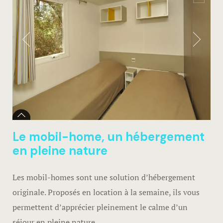
Villas
Villa Annon
Villa Félici
Porto- Vecc
Location « 
L’Ostriconi 
Le mobil-home, un hébergement
en pleine nature
ÉQUIPEME
SERVICES
Les mobil-homes sont une solution d’hébergement
originale. Proposés en location à la semaine, ils vous
GALERIE
permettent d’apprécier pleinement le calme d’un
CONTACT
séjour en pleine nature.